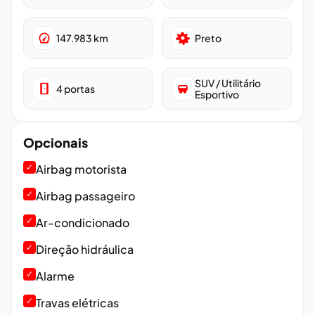
147.983
km
Preto
SUV / Utilitário
4
portas
Esportivo
Opcionais
✓
Airbag motorista
✓
Airbag passageiro
✓
Ar-condicionado
✓
Direção hidráulica
✓
Alarme
✓
Travas elétricas