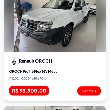
Renault
OROCH
OROCH Pro 1.6 Flex 16V Mec.
2024
/
2025
45.690 km
R$ 98.900,00
Ver mais