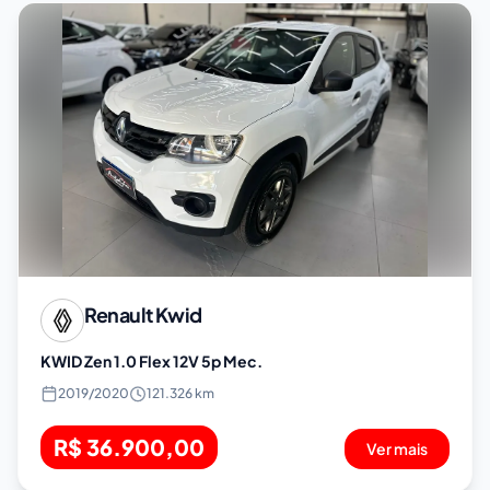
Renault
Kwid
KWID Zen 1.0 Flex 12V 5p Mec.
2019
/
2020
121.326 km
R$ 36.900,00
Ver mais