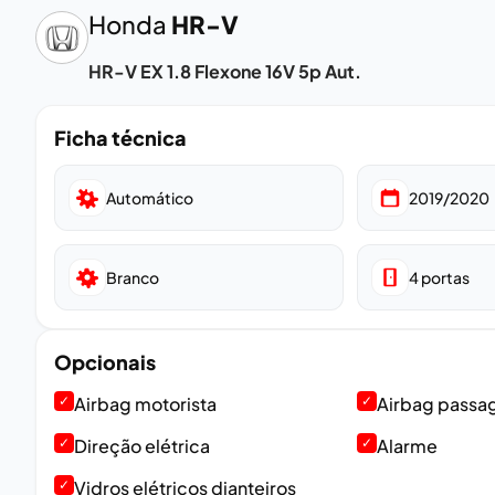
Honda
HR-V
HR-V EX 1.8 Flexone 16V 5p Aut.
Ficha técnica
Automático
2019/2020
Branco
4
portas
Opcionais
✓
Airbag motorista
✓
Airbag passa
✓
Direção elétrica
✓
Alarme
✓
Vidros elétricos dianteiros