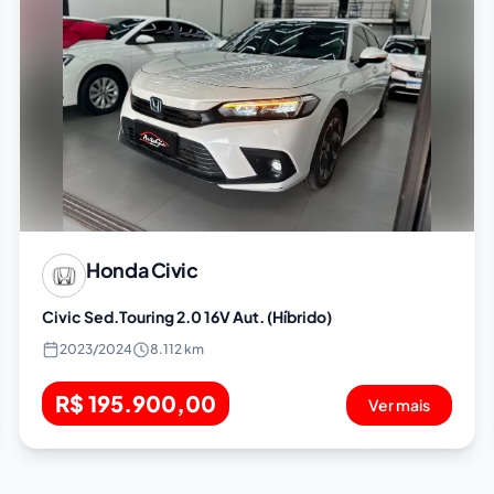
Honda
Civic
Civic Sed.Touring 2.0 16V Aut. (Híbrido)
2023
/
2024
8.112 km
R$ 195.900,00
Ver mais