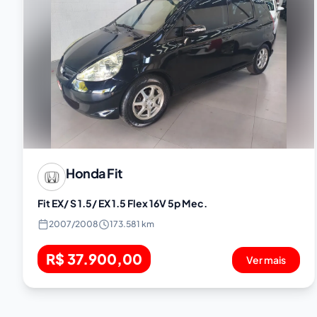
Honda
Fit
Fit EX/ S 1.5/ EX 1.5 Flex 16V 5p Mec.
2007
/
2008
173.581 km
R$ 37.900,00
Ver mais