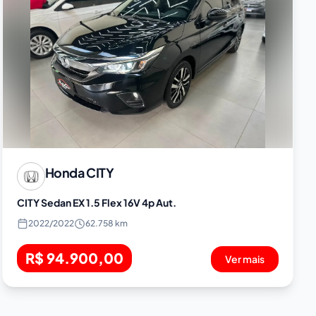
Honda
CITY
CITY Sedan EX 1.5 Flex 16V 4p Aut.
2022
/
2022
62.758 km
R$ 94.900,00
Ver mais