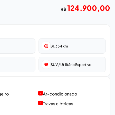
124.900,00
R$
81.334
km
SUV / Utilitário Esportivo
geiro
✓
Ar-condicionado
✓
Travas elétricas